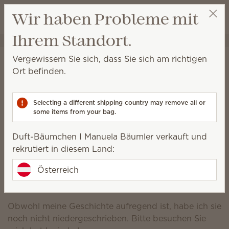
Warenkorb a
Wir haben Probleme mit
Wunschliste
Ihrem Standort.
Duft-Bäumchen I Manuela Bäumler
Meine Partys
Duft-Bäumchen I
Vergewissern Sie sich, dass Sie sich am richtigen
Ort befinden.
Manuela Bäumler
Star BeraterIn
Selecting a different shipping country may remove all or
some items from your bag.
06509127979
manuela_baeumler@hotmail.com
Duft-Bäumchen I Manuela Bäumler verkauft und
rekrutiert in diesem Land:
Scentsy Geschichte
Österreich
Obwohl meine Geschichte aufregend ist, habe ich sie
noch nicht niedergeschrieben. Bitte besuchen Sie